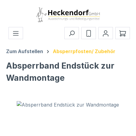
Zum Hauptinhalt springen
Ware
Zum Aufstellen
Absperrpfosten/ Zubehör
Absperrband Endstück zur
Wandmontage
Bildergalerie überspringen