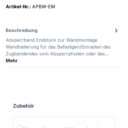
Artikel-Nr.:
APBW-EM
Beschreibung
Absperrband Endstück zur Wandmontage
Wandhalterung für das Befestigen/Einrasten des
Zugbandendes vom Absperrpfosten oder des…
Mehr
Produktgalerie überspringen
Zubehör