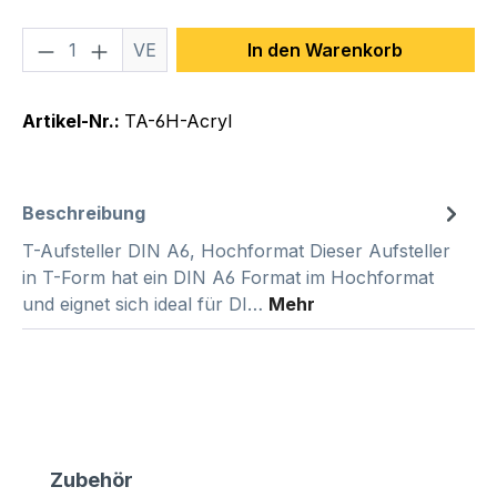
Produkt Anzahl: Gib den gewünschten We
VE
In den Warenkorb
Artikel-Nr.:
TA-6H-Acryl
Beschreibung
T-Aufsteller DIN A6, Hochformat Dieser Aufsteller
in T-Form hat ein DIN A6 Format im Hochformat
und eignet sich ideal für DI…
Mehr
Produktgalerie überspringen
Zubehör