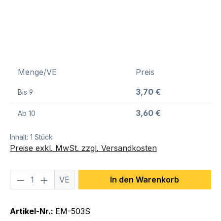
Menge/VE
Preis
3,70 €
Bis
9
3,60 €
Ab
10
Inhalt:
1 Stück
Preise exkl. MwSt. zzgl. Versandkosten
Produkt Anzahl: Gib den gewünschten We
VE
In den Warenkorb
Artikel-Nr.:
EM-503S