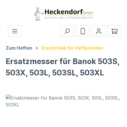
Zum Hauptinhalt springen
Ware
Zum Heften
Ersatzteile für Heftpistolen
Ersatzmesser für Banok 503S,
503X, 503L, 503SL, 503XL
Bildergalerie überspringen