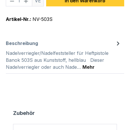
VE
In den Warenkorb
Artikel-Nr.:
NV-503S
Beschreibung
Nadelverriegler/Nadelfeststeller für Heftpistole
Banok 503S aus Kunststoff, hellblau Dieser
Nadelverriegler oder auch Nade…
Mehr
Produktgalerie überspringen
Zubehör