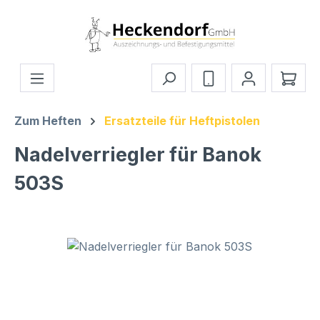
Zum Hauptinhalt springen
Ware
Zum Heften
Ersatzteile für Heftpistolen
Nadelverriegler für Banok
503S
Bildergalerie überspringen