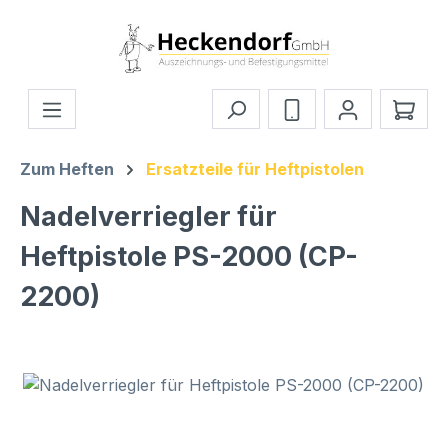
Zum Hauptinhalt springen
Ware
Zum Heften
Ersatzteile für Heftpistolen
Nadelverriegler für
Heftpistole PS-2000 (CP-
2200)
Bildergalerie überspringen