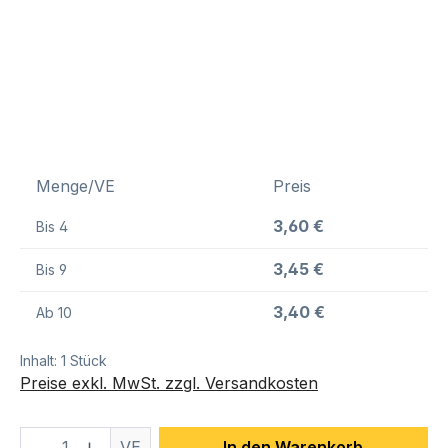
Menge/VE
Preis
3,60 €
Bis
4
3,45 €
Bis
9
3,40 €
Ab
10
Inhalt:
1 Stück
Preise exkl. MwSt. zzgl. Versandkosten
Produkt Anzahl: Gib den gewünschten We
VE
In den Warenkorb