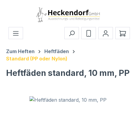
Zum Hauptinhalt springen
Ware
Zum Heften
Heftfäden
Standard (PP oder Nylon)
Heftfäden standard, 10 mm, PP
Bildergalerie überspringen