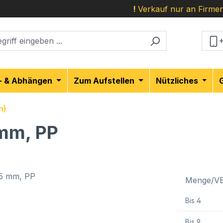
!
Verkauf nur an Firmen
- & Abhängen
Zum Aufstellen
Nützliches
n)
 mm, PP
Menge/V
Bis
4
Bis
9