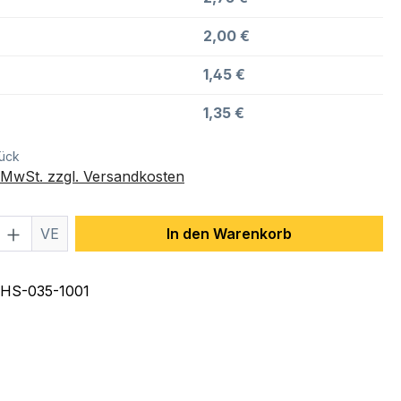
2,00 €
1,45 €
1,35 €
tück
. MwSt. zzgl. Versandkosten
 Anzahl: Gib den gewünschten Wert ein 
VE
In den Warenkorb
HS-035-1001