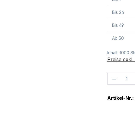
Bis
24
Bis
49
Ab
50
Inhalt:
1000 S
Preise exkl
Produkt
Artikel-Nr.: