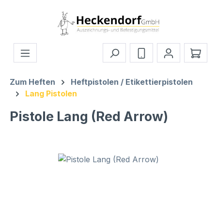
Zum Hauptinhalt springen
Ware
Zum Heften
Heftpistolen / Etikettierpistolen
Lang Pistolen
Pistole Lang (Red Arrow)
Bildergalerie überspringen