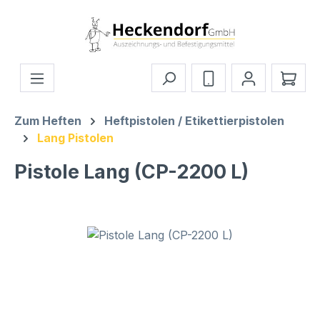
Zum Hauptinhalt springen
Ware
Zum Heften
Heftpistolen / Etikettierpistolen
Lang Pistolen
Pistole Lang (CP-2200 L)
Bildergalerie überspringen