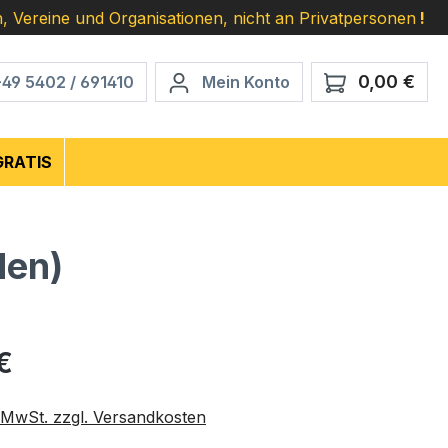
, Vereine und Organisationen, nicht an Privatpersonen
!
0,00 €
Ware
+49 5402 / 691410
Mein Konto
GRATIS
den)
eis:
€
. MwSt. zzgl. Versandkosten