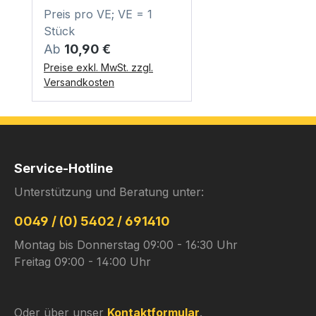
Preis pro VE; VE = 1
Stück
Regulärer Preis:
Ab
10,90 €
Preise exkl. MwSt. zzgl.
Versandkosten
Service-Hotline
Unterstützung und Beratung unter:
0049 / (0) 5402 / 691410
Montag bis Donnerstag 09:00 - 16:30 Uhr
Freitag 09:00 - 14:00 Uhr
Oder über unser
Kontaktformular
.