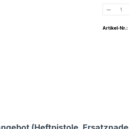
Produkt
Artikel-Nr.:
gebot (Heftpistole, Ersatznade