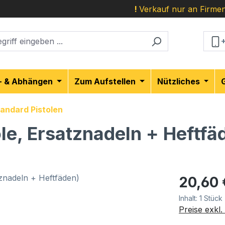
!
Verkauf nur an Firmen
- & Abhängen
Zum Aufstellen
Nützliches
andard Pistolen
le, Ersatznadeln + Heftfä
Regulärer Pr
20,60 
Inhalt:
1 Stück
Preise exkl