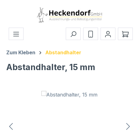
Zum Hauptinhalt springen
Ware
Zum Kleben
Abstandhalter
Abstandhalter, 15 mm
Bildergalerie überspringen