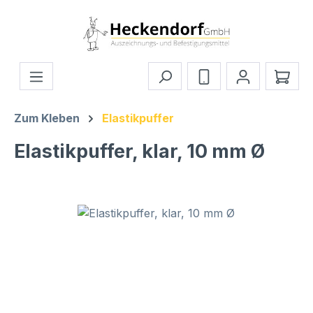
Zum Hauptinhalt springen
Ware
Zum Kleben
Elastikpuffer
Elastikpuffer, klar, 10 mm Ø
Bildergalerie überspringen