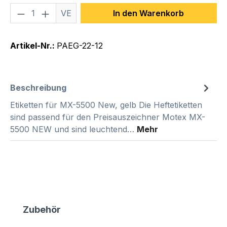
Produkt Anzahl: Gib den gewünschten We
VE
In den Warenkorb
Artikel-Nr.:
PAEG-22-12
Beschreibung
Etiketten für MX-5500 New, gelb Die Heftetiketten
sind passend für den Preisauszeichner Motex MX-
5500 NEW und sind leuchtend…
Mehr
Produktgalerie überspringen
Zubehör