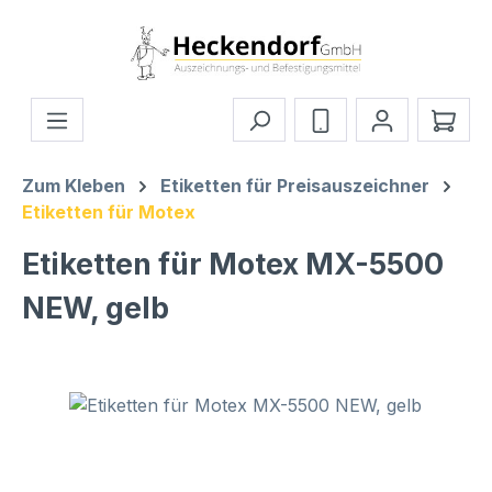
Zum Hauptinhalt springen
Ware
Zum Kleben
Etiketten für Preisauszeichner
Etiketten für Motex
Etiketten für Motex MX-5500
NEW, gelb
Bildergalerie überspringen