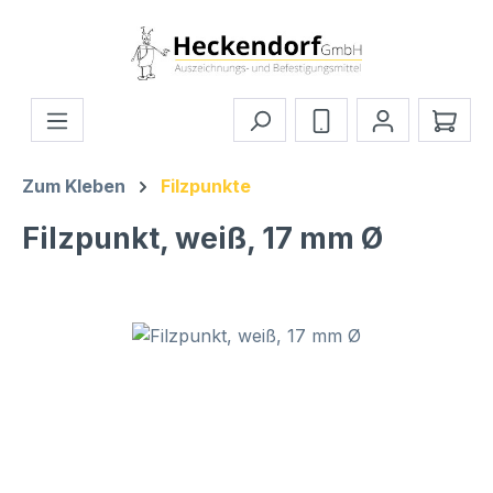
Zum Hauptinhalt springen
Ware
Zum Kleben
Filzpunkte
Filzpunkt, weiß, 17 mm Ø
Bildergalerie überspringen