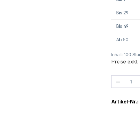
Bis
29
Bis
49
Ab
50
Inhalt:
100 Stü
Preise exkl
Produkt
Artikel-Nr.: