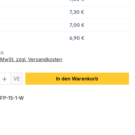
7,30 €
7,00 €
6,90 €
ck
. MwSt. zzgl. Versandkosten
 Anzahl: Gib den gewünschten Wert ein 
VE
In den Warenkorb
FP-15-1-W