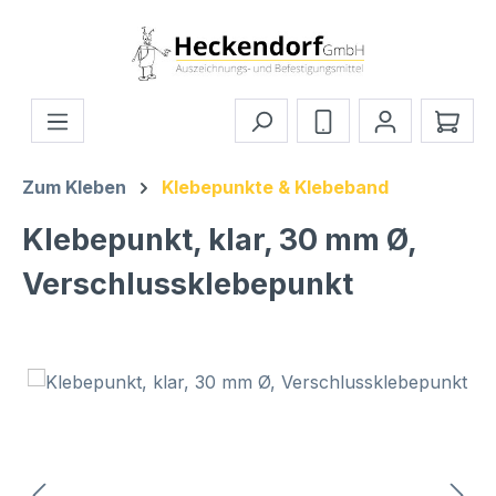
Zum Hauptinhalt springen
Ware
Zum Kleben
Klebepunkte & Klebeband
Klebepunkt, klar, 30 mm Ø,
Verschlussklebepunkt
Bildergalerie überspringen