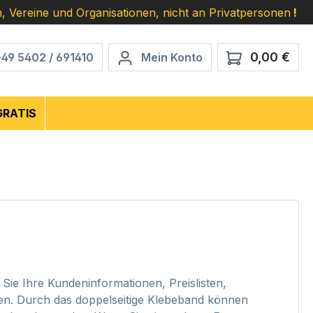
, Vereine und Organisationen, nicht an Privatpersonen
!
0,00 €
Ware
+49 5402 / 691410
Mein Konto
GRATIS
Sie Ihre Kundeninformationen, Preislisten,
eren. Durch das doppelseitige Klebeband können