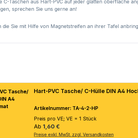
e C-Taschen aus Hart-PVC auf jeder glatten oberfläche a
igen, sprechen Sie uns gerne an!
 die Sie mit Hilfe von Magnetstreifen an ihrer Tafel anbri
Hart-PVC Tasche/ C-Hülle DIN A4 Ho
Artikelnummer: TA-4-2-HP
Preis pro VE; VE = 1 Stück
Regulärer Preis:
Ab
1,60 €
Preise exkl. MwSt. zzgl. Versandkosten