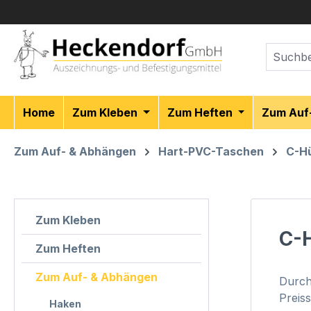
m Hauptinhalt springen
Zur Suche springen
Zur Hauptnavigation springen
Home
Zum Kleben
Zum Heften
Zum Auf
Zum Auf- & Abhängen
Hart-PVC-Taschen
C-Hü
Zum Kleben
C-H
Zum Heften
Zum Auf- & Abhängen
Durch
Preis
Haken