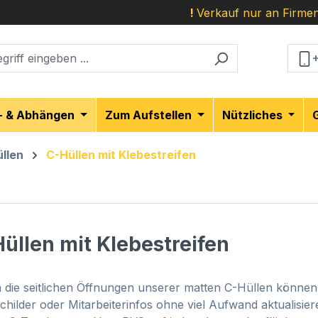
!
Verkauf nur an Firmen
- & Abhängen
Zum Aufstellen
Nützliches
llen
C-Hüllen mit Klebestreifen
üllen mit Klebestreifen
 die seitlichen Öffnungen unserer matten C-Hüllen können 
schilder oder Mitarbeiterinfos ohne viel Aufwand aktualisi