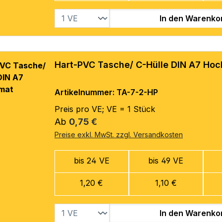
In den Warenko
Hart-PVC Tasche/ C-Hülle DIN A7 Ho
Artikelnummer: TA-7-2-HP
Preis pro VE; VE = 1 Stück
Regulärer Preis:
Ab
0,75 €
Preise exkl. MwSt. zzgl. Versandkosten
bis 24 VE
bis 49 VE
1,20 €
1,10 €
In den Warenko