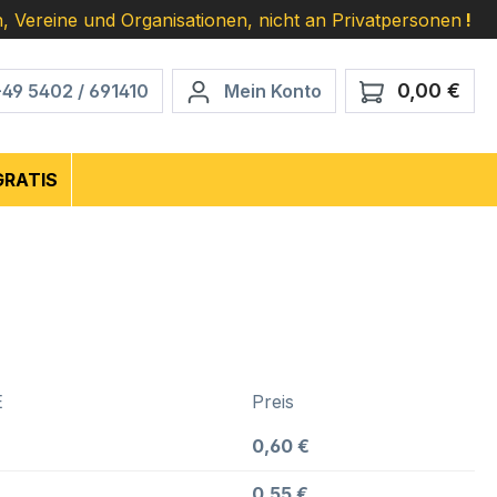
, Vereine und Organisationen, nicht an Privatpersonen
!
0,00 €
Ware
+49 5402 / 691410
Mein Konto
GRATIS
E
Preis
0,60 €
0,55 €