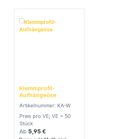
Produktgalerie überspringen
Klemmprofil-
Aufhängeöse
Artikelnummer: KA-W
Preis pro VE; VE = 50
Stück
Regulärer Preis:
Ab
5,95 €