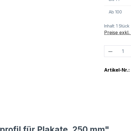
Ab
100
Inhalt:
1 Stück
Preise exkl
Produkt
Artikel-Nr.:
rofil für Plakate, 250 mm"