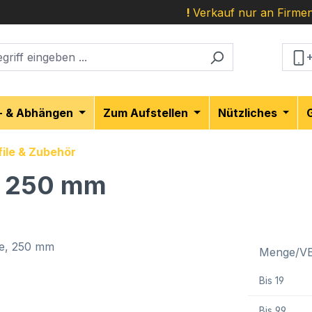
!
Verkauf nur an Firmen
- & Abhängen
Zum Aufstellen
Nützliches
ile & Zubehör
e, 250 mm
Menge/V
Bis
19
Bis
99