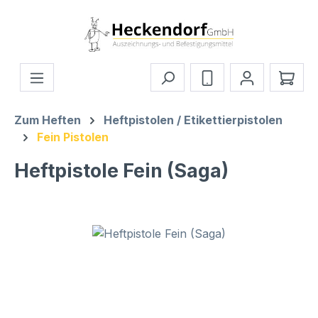
Zum Hauptinhalt springen
Ware
Zum Heften
Heftpistolen / Etikettierpistolen
Fein Pistolen
Heftpistole Fein (Saga)
Bildergalerie überspringen