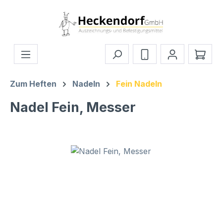
Zum Hauptinhalt springen
Ware
Zum Heften
Nadeln
Fein Nadeln
Nadel Fein, Messer
Bildergalerie überspringen