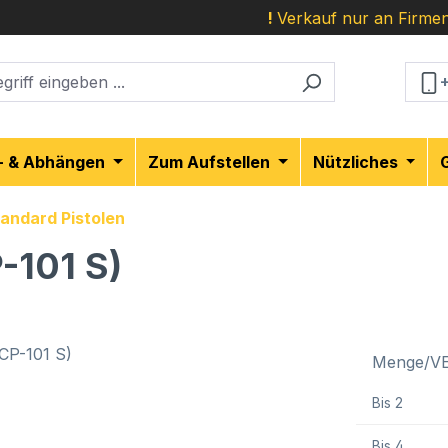
!
Verkauf nur an Firmen
- & Abhängen
Zum Aufstellen
Nützliches
andard Pistolen
-101 S)
Menge/V
Bis
2
Bis
4