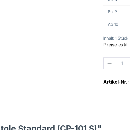
Bis
9
Ab
10
Inhalt:
1 Stück
Preise exkl
Produkt
Artikel-Nr.:
tole Standard (CP-101 S)"