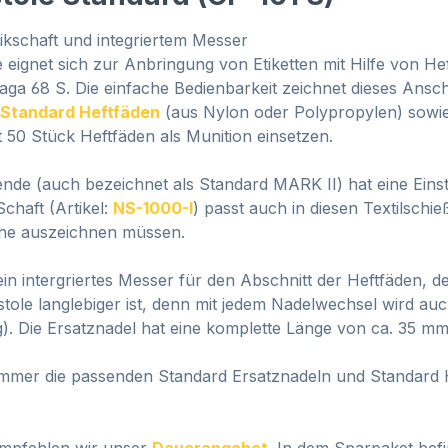
tikschaft und integriertem Messer
 eignet sich zur Anbringung von Etiketten mit Hilfe von Hef
ga 68 S. Die einfache Bedienbarkeit zeichnet dieses Ansch
Standard Heftfäden
(aus Nylon oder Polypropylen)
sowi
 50 Stück Heftfäden als Munition einsetzen.
nde (auch bezeichnet als Standard MARK II) hat eine Einst
chaft (Artikel:
NS-1000-I
) passt auch in diesen Textilsch
iche auszeichnen müssen.
 intergriertes Messer für den Abschnitt der Heftfäden, den
stole langlebiger ist, denn mit jedem Nadelwechsel wird auch
). Die Ersatznadel hat eine komplette Länge von ca. 35 mm
ss immer die passenden Standard Ersatznadeln und Standar
empfehlen wir unser
Dauerangebot
. In dem Sparpaket bef