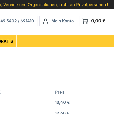
, Vereine und Organisationen, nicht an Privatpersonen
!
0,00 €
Ware
+49 5402 / 691410
Mein Konto
GRATIS
E
Preis
13,40 €
12,60 €