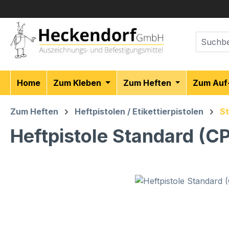
m Hauptinhalt springen
Zur Suche springen
Zur Hauptnavigation springen
Home
Zum Kleben
Zum Heften
Zum Auf
Zum Heften
Heftpistolen / Etikettierpistolen
St
Heftpistole Standard (CP
Bildergalerie überspringen