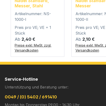
Nadel Standard,
Nadel Standar
Messer, Stahl
Messer
Artikelnummer: NS-
Artikelnummer: 
1000-I
1000-II
Preis pro VE; VE = 1
Preis pro VE; VE
Stück
Stück
Regulärer Preis:
Regulärer Preis:
Ab
2,40 €
Ab
2,10 €
Preise exkl. MwSt. zzgl.
Preise exkl. MwSt. z
Versandkosten
Versandkosten
Service-Hotline
Unterstützung und Beratung unter:
0049 / (0) 5402 / 691410
Montag bis Donnerstag 09:00 - 16:30 Uhr