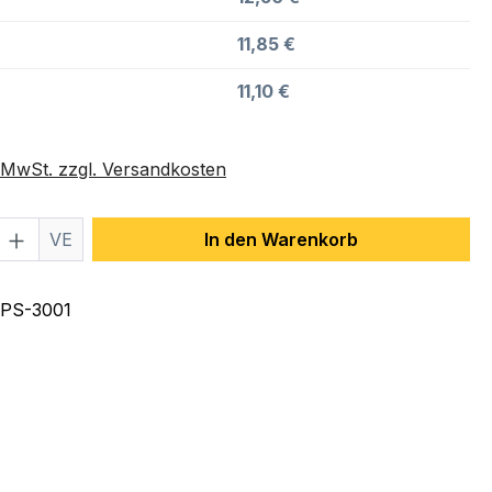
11,85 €
11,10 €
. MwSt. zzgl. Versandkosten
 Anzahl: Gib den gewünschten Wert ein 
VE
In den Warenkorb
PS-3001