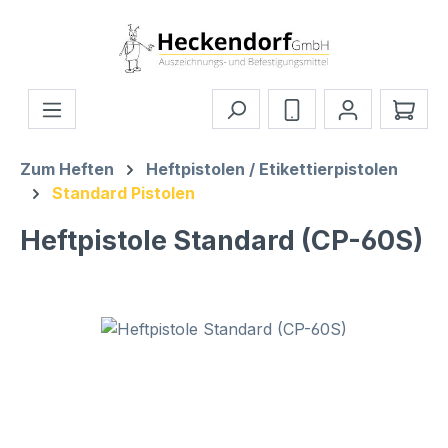
Zum Hauptinhalt springen
Ware
Zum Heften
Heftpistolen / Etikettierpistolen
Standard Pistolen
Heftpistole Standard (CP-60S)
Bildergalerie überspringen