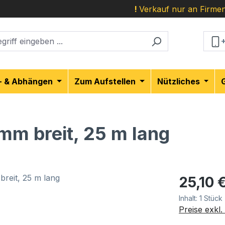
!
Verkauf nur an Firmen
- & Abhängen
Zum Aufstellen
Nützliches
mm breit, 25 m lang
Regulärer Pr
25,10 
Inhalt:
1 Stück
Preise exkl