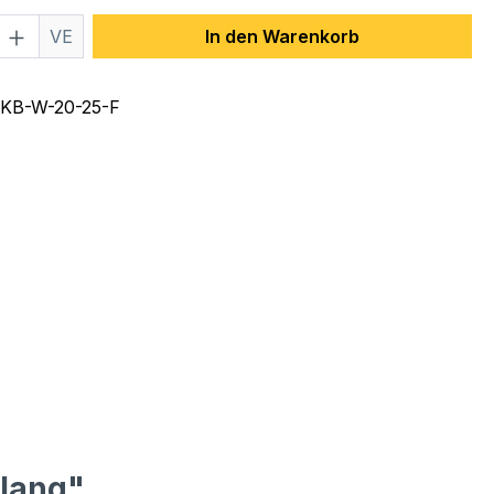
 Anzahl: Gib den gewünschten Wert ein 
VE
In den Warenkorb
KB-W-20-25-F
 lang"