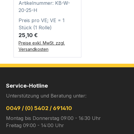
Artikelnummer: KB-W-
20-25-H
Preis pro VE; VE = 1
Stück (1 Rolle)
Regulärer Preis:
25,10 €
Preise exkl. MwSt. zzgl.
Versandkosten
Service-Hotline
Unterstützung und Beratung unter:
0049 / (0) 5402 / 691410
Montag bis Donnerstag 09:00 - 16:30 Uhr
Freitag 09:00 - 14:00 Uhr