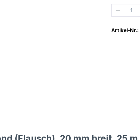
Produkt
Artikel-Nr.:
nd (Flausch), 20 mm breit, 25 m