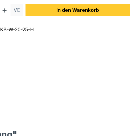
 Anzahl: Gib den gewünschten Wert ein 
VE
In den Warenkorb
KB-W-20-25-H
ang"