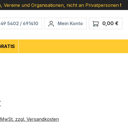
, Vereine und Organisationen, nicht an Privatpersonen
!
0,00 €
Ware
+49 5402 / 691410
Mein Konto
GRATIS
eis:
€
. MwSt. zzgl. Versandkosten