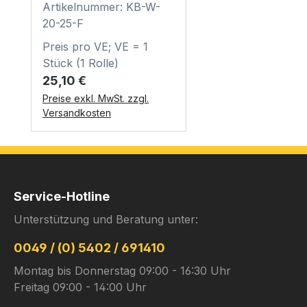
Artikelnummer: KB-W-
20-25-F
Preis pro VE; VE = 1
Stück (1 Rolle)
Regulärer Preis:
25,10 €
Preise exkl. MwSt. zzgl.
Versandkosten
Service-Hotline
Unterstützung und Beratung unter:
0049 / (0) 5402 / 691410
Montag bis Donnerstag 09:00 - 16:30 Uhr
Freitag 09:00 - 14:00 Uhr