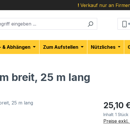
!
Verkauf nur an Firmen
- & Abhängen
Zum Aufstellen
Nützliches
m breit, 25 m lang
Regulärer Pr
25,10 
Inhalt:
1 Stück
Preise exkl