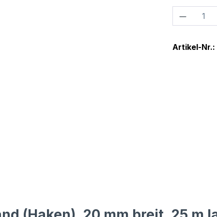
Produkt
Artikel-Nr.:
nd (Haken), 20 mm breit, 25 m l