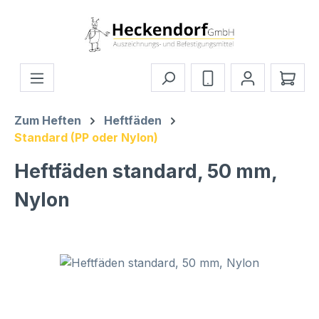
Zum Hauptinhalt springen
Ware
Zum Heften
Heftfäden
Standard (PP oder Nylon)
Heftfäden standard, 50 mm,
Nylon
Bildergalerie überspringen