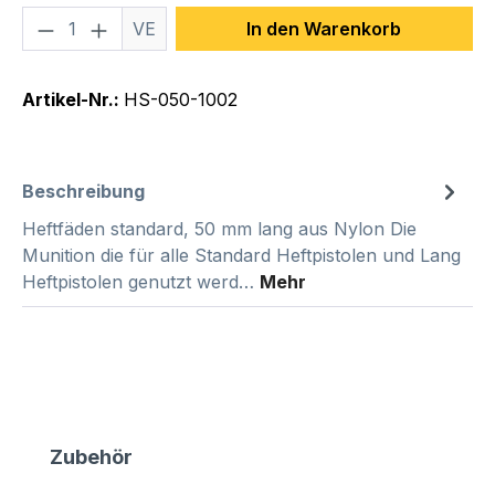
Produkt Anzahl: Gib den gewünschten We
VE
In den Warenkorb
Artikel-Nr.:
HS-050-1002
Beschreibung
Heftfäden standard, 50 mm lang aus Nylon Die
Munition die für alle Standard Heftpistolen und Lang
Heftpistolen genutzt werd…
Mehr
Produktgalerie überspringen
Zubehör